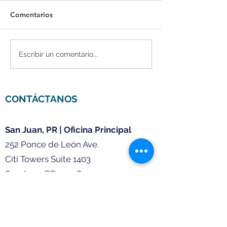
Comentarios
Cuentas de retiro en
Qué es Forex P
Escribir un comentario...
Puerto Rico: Planifica tu
Rico
futuro financiero con
confianza
CONTÁCTANOS
San Juan, PR | Oficina Principal
252 Ponce de León Ave.
Citi Towers Suite 1403
San Juan, PR 00918