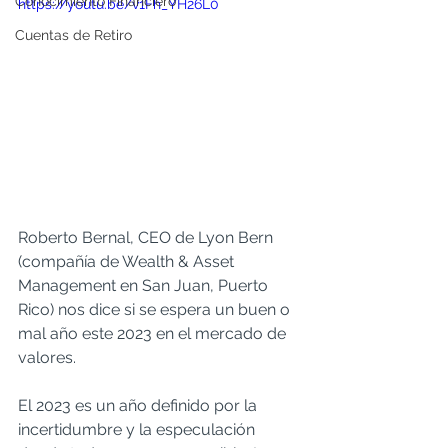
Conocimiento Financiero
https://youtu.be/v1Fh_YH26L0
Cuentas de Retiro
Roberto Bernal, CEO de Lyon Bern 
(compañía de Wealth & Asset 
Management en San Juan, Puerto 
Rico) nos dice si se espera un buen o 
mal año este 2023 en el mercado de 
valores.  
El 2023 es un año definido por la 
incertidumbre y la especulación 