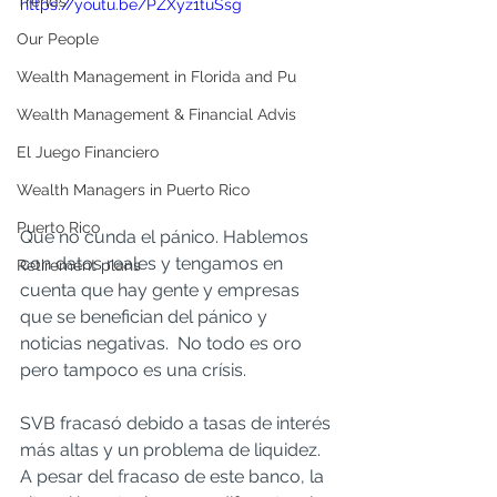
Trends
https://youtu.be/PZXyz1tuSsg
Our People
Wealth Management in Florida and Pu
Wealth Management & Financial Advis
El Juego Financiero
Wealth Managers in Puerto Rico
Puerto Rico
Que no cunda el pánico. Hablemos 
con datos reales y tengamos en 
Retirement plans
cuenta que hay gente y empresas 
que se benefician del pánico y 
noticias negativas.  No todo es oro 
pero tampoco es una crísis.   
SVB fracasó debido a tasas de interés 
más altas y un problema de liquidez. 
A pesar del fracaso de este banco, la 