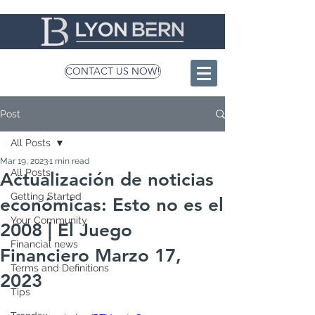
CONTACT US NOW!
Post
All Posts
Mar 19, 2023
1 min read
All Posts
Actualización de noticias
Getting Started
económicas: Esto no es el
Your Community
2008 | El Juego
Financial news
Financiero Marzo 17,
Terms and Definitions
2023
Tips