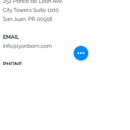
252 Ponce de León Ave.
City Towers Suite 1100
San Juan, PR 00918
EMAIL
info@lyonbern.com
PHONE
787-395-7325