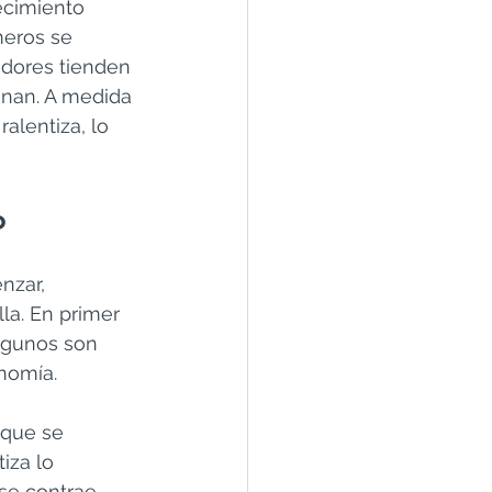
ecimiento 
eros se 
dores tienden 
inan. A medida 
alentiza, lo 
o
zar, 
a. En primer 
Algunos son 
nomía.
que se 
iza lo 
 se contrae 