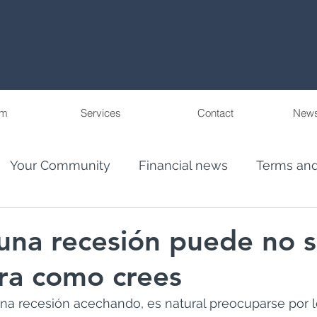
am
Services
Contact
News
Your Community
Financial news
Terms and
eople
Wealth Management in Florida and Pu
una recesión puede no s
ra como crees
ncial Advis
El Juego Financiero
na recesión acechando, es natural preocuparse por 