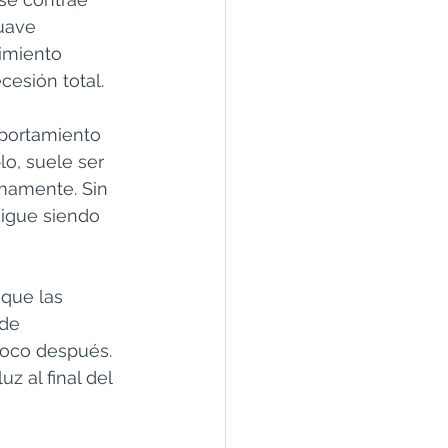
uave 
imiento 
cesión total.
portamiento 
o, suele ser 
mamente. Sin 
igue siendo 
 que las 
de 
oco después. 
z al final del 