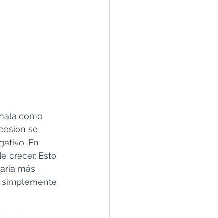
 mala como 
cesión se 
ativo. En 
 crecer. Esto 
aria más 
 o simplemente 