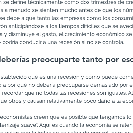
ón se define técnicamente como dos trimestres de cr
tos a menudo se sienten mucho antes de que los núm
o se debe a que tanto las empresas como los consumi
urón anticipándose a los tiempos difíciles que se avec
a y disminuye el gasto, el crecimiento económico se r
odría conducir a una recesión si no se controla.
eberías preocuparte tanto por es
stablecido qué es una recesión y cómo puede comen
 a por qué no debería preocuparse demasiado por ell
e recordar que no todas las recesiones son iguales. 
e otros y causan relativamente poco daño a la eco
economistas creen que es posible que tengamos lo 
rrizaje suave". Aquí es cuando la economía se ralent
a evitar que la inflación se salga de control, pero no