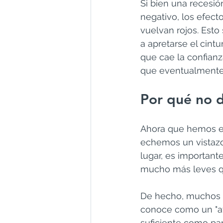
Si bien una recesi
negativo, los efec
vuelvan rojos. Est
a apretarse el cint
que cae la confianz
que eventualmente p
Por qué no d
Ahora que hemos e
echemos un vistazo
lugar, es important
mucho más leves qu
De hecho, muchos 
conoce como un "ate
suficiente como par