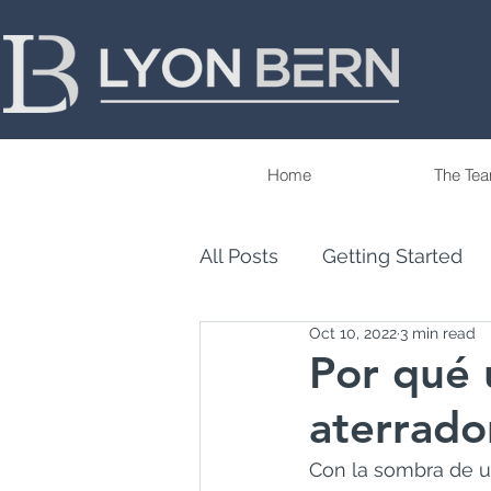
Home
The Te
All Posts
Getting Started
Oct 10, 2022
3 min read
Tips
Trends
Our P
Por qué 
aterrado
Wealth Management & Fina
Con la sombra de u