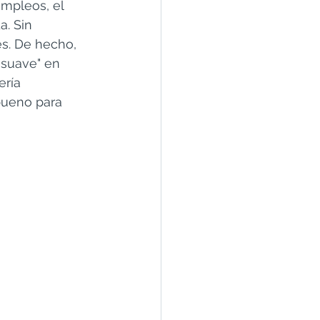
empleos, el 
. Sin 
s. De hecho, 
suave" en 
ría 
bueno para 