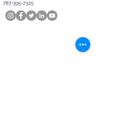
787-395-7325
© 2019 por Lyon Bern.
Advertencia:
Lyon Bern, LLC es un Asesor de
Inversiones Registrado y se dedica a la consultoría y
asesoramiento a sus clientes en gestión de patrimonio y
activos. La diversificación de cada cliente entre las