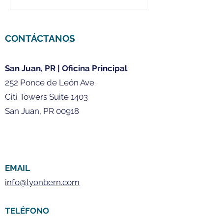
Puerto Rico: Planifica tu
Rico
futuro financiero con
confianza
CONTÁCTANOS
San Juan, PR | Oficina Principal
252 Ponce de León Ave.
Citi Towers Suite 1403
San Juan, PR 00918
EMAIL
info@lyonbern.com
TELÉFONO