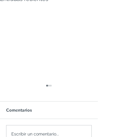
Comentarios
Cuentas de retiro en
Qué es Forex P
Escribir un comentario...