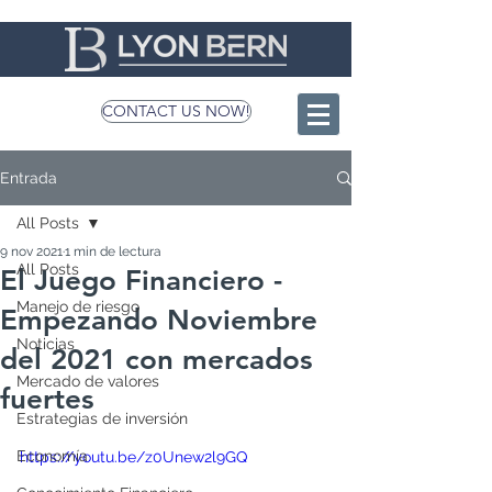
CONTACT US NOW!
Entrada
All Posts
9 nov 2021
1 min de lectura
All Posts
El Juego Financiero -
Manejo de riesgo
Empezando Noviembre
Noticias
del 2021 con mercados
Mercado de valores
fuertes
Estrategias de inversión
Economía
https://youtu.be/z0Unew2l9GQ