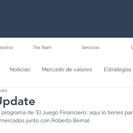
osotros
The Team
Servicios
G
Noticias
Mercado de valores
Estrategias
tura
to Financiero
Cuentas de Retiro
Update
o programa de 'El Juego Financiero', aquí lo tienes para
 mercados junto con Roberto Bernal. 