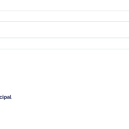
ESTRATEGIAS DE MANEJO
DE RIESGO Y CONTROL DE
LA VOLATILIDAD EN
INVERSIONES
cipal